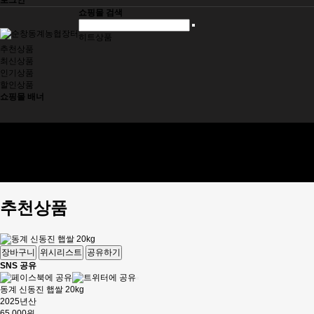
로그인
쇼핑몰 검색
히트상품
추천상품
최신상품
인기상품
할인상품
쇼핑몰 배너
동계농협
제품소개
제품구입
주문조회
고객센터
추천상품
장바구니
위시리스트
공유하기
SNS 공유
동계 신동진 햅쌀 20kg
2025년산
65,000원