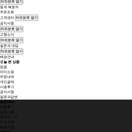
하위분류 열기
동계 복분자
주문조회
고객센터
하위분류 열기
공지사항
하위분류 열기
고향소식
하위분류 열기
질문과 대답
하위분류 열기
배송안내
오늘 본 상품
없음
마이쇼핑
주문내역
개인결제
사용후기
공지사항
질문과답변
회원메뉴
사용후기
공지사항
장바구니
0
마이쇼핑
회원가입