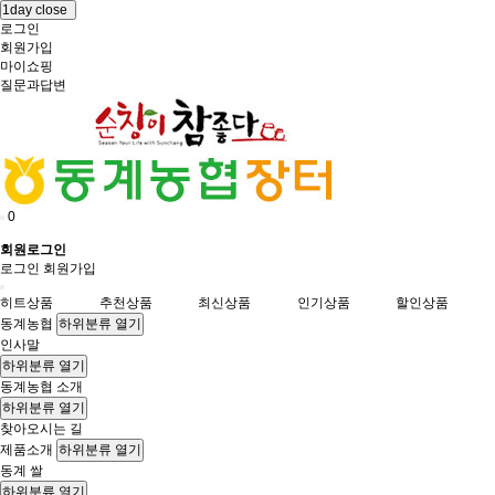
1day close
로그인
회원가입
마이쇼핑
질문과답변
0
회원로그인
로그인
회원가입
히트상품
추천상품
최신상품
인기상품
할인상품
동계농협
하위분류 열기
인사말
하위분류 열기
동계농협 소개
하위분류 열기
찾아오시는 길
제품소개
하위분류 열기
동계 쌀
하위분류 열기