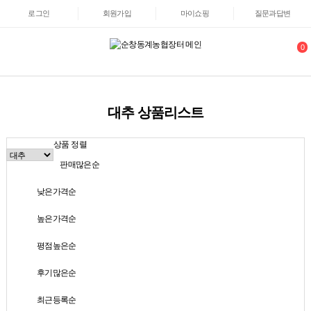
로그인
회원가입
마이쇼핑
질문과답변
0
대추 상품리스트
상품 정렬
판매많은순
낮은가격순
높은가격순
평점높은순
후기많은순
최근등록순