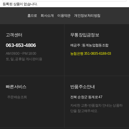
등록된 상품이 없습니다.
홈으로
회사소개
이용약관
개인정보처리방침
고객센터
무통장입금정보
063-653-4806
예금주 : 동계농업협동조합
AM 09:00 ~ PM 18:00
농협은행 351-0835-6188-03
토, 일, 공휴일 게시판이용
빠른서비스
반품주소안내
주문배송조회
전북 순창군 동계로 47
자세한 교환·반품절차 안내는
상품하
단을 참고해주세요.