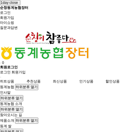
1day close
순창동계농협장터
로그인
회원가입
마이쇼핑
질문과답변
0
회원로그인
로그인
회원가입
히트상품
추천상품
최신상품
인기상품
할인상품
동계농협
하위분류 열기
인사말
하위분류 열기
동계농협 소개
하위분류 열기
찾아오시는 길
제품소개
하위분류 열기
동계 쌀
하위분류 열기