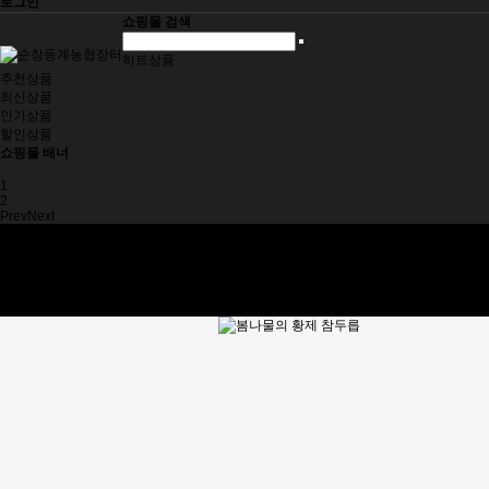
로그인
쇼핑몰 검색
히트상품
추천상품
최신상품
인기상품
할인상품
쇼핑몰 배너
1
2
Prev
Next
동계농협
제품소개
제품구입
주문조회
고객센터