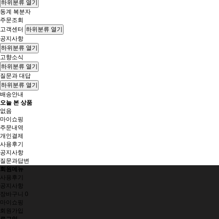
하위분류 열기
동계 복분자
주문조회
고객센터
하위분류 열기
공지사항
하위분류 열기
고향소식
하위분류 열기
질문과 대답
하위분류 열기
배송안내
오늘 본 상품
없음
마이쇼핑
주문내역
개인결제
사용후기
공지사항
질문과답변
회원메뉴
사용후기
공지사항
장바구니
0
마이쇼핑
회원가입