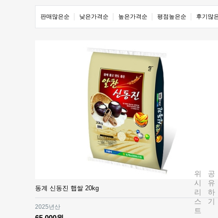
판매많은순
낮은가격순
높은가격순
평점높은순
후기많
위
공
시
유
동계 신동진 햅쌀 20kg
리
하
스
기
2025년산
트
65,000원