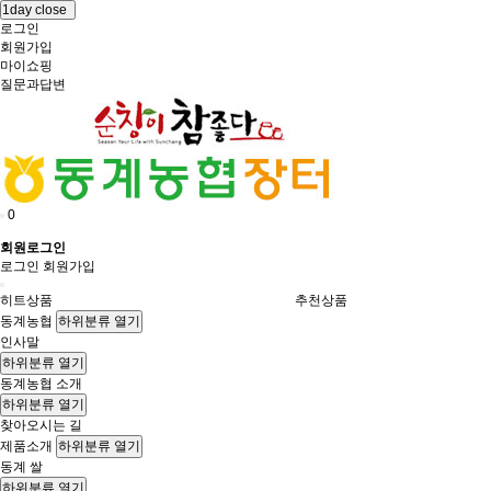
1day close
로그인
회원가입
마이쇼핑
질문과답변
0
회원로그인
로그인
회원가입
히트상품
추천상품
동계농협
하위분류 열기
인사말
하위분류 열기
동계농협 소개
하위분류 열기
찾아오시는 길
제품소개
하위분류 열기
동계 쌀
하위분류 열기