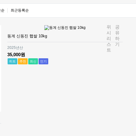
은순
최근등록순
위
공
시
유
동계 신동진 햅쌀 10kg
리
하
스
기
2025년산
트
35,000원
히트
추천
최신
인기