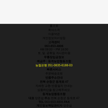
홈으로
회사소개
이용약관
개인정보처리방침
고객센터
063-653-4806
AM 09:00 ~ PM 18:00
토, 일, 공휴일 게시판이용
무통장입금정보
예금주 : 동계농업협동조합
농협은행 351-0835-6188-03
빠른서비스
주문배송조회
반품주소안내
전북 순창군 동계로 47
자세한 교환·반품절차 안내는
상품하단을 참고해주세요.
동계농업협동조합
대표
양준섭
주소
전북 순창군 동계로 47
TEL
063-653-4806
FAX
개인정보책임관리자
양준섭