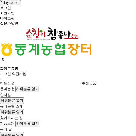
1day close
로그인
회원가입
마이쇼핑
질문과답변
0
회원로그인
로그인
회원가입
히트상품
추천상품
동계농협
하위분류 열기
인사말
하위분류 열기
동계농협 소개
하위분류 열기
찾아오시는 길
제품소개
하위분류 열기
동계 쌀
하위분류 열기