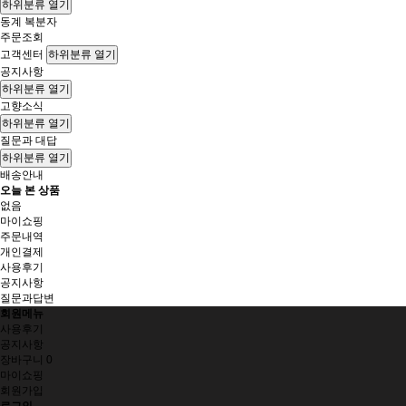
하위분류 열기
동계 복분자
주문조회
고객센터
하위분류 열기
공지사항
하위분류 열기
고향소식
하위분류 열기
질문과 대답
하위분류 열기
배송안내
오늘 본 상품
없음
마이쇼핑
주문내역
개인결제
사용후기
공지사항
질문과답변
회원메뉴
사용후기
공지사항
장바구니
0
마이쇼핑
회원가입